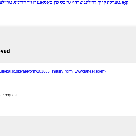
קאָונטערסונק זיך דרילינג שרויף
טייפּס פון פאַסאַנערז
זיך דרילינג טרייל