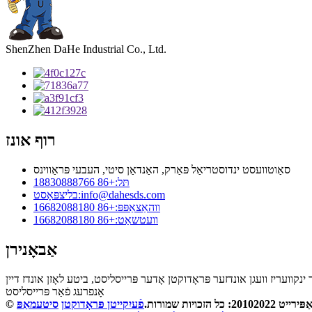
ShenZhen DaHe Industrial Co., Ltd.
רוף אונז
סאַוטוועסט ינדוסטריאַל פּאַרק, האַנדאַן סיטי, העבעי פּראַווינס
תּל:
+86 18830888766
info@dahesds.com
בליצפּאָסט:
ווהאַצאַפּפּ:
+86 16682088180
וועטשאַט:
+86 16682088180
אַבאָנירן
אָנפרעג פֿאַר פּרייסליסט
ירייט 20102022: כל הזכויות שמורות.
פֿעיִקייטן פּראָדוקטן
סיטעמאַפּ