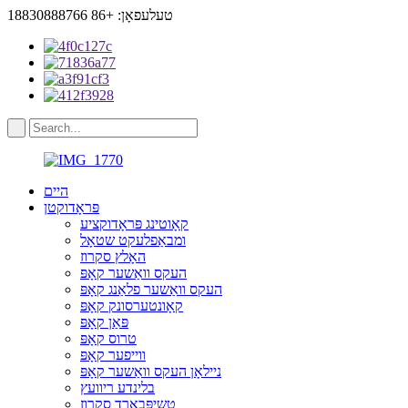
טעלעפאָן: +86 18830888766
היים
פּראָדוקטן
קאָוטינג פּראָדוקציע
ומבאַפלעקט שטאָל
האָלץ סקרוז
העקס וואַשער קאָפּ
העקס וואַשער פלאַנג קאָפּ
קאָונטערסונק קאָפּ
פּאַן קאָפּ
טרוס קאָפּ
ווייפער קאָפּ
ניילאָן העקס וואַשער קאָפּ
בלינדע ריוועץ
טשיפּבאָרד סקרוז