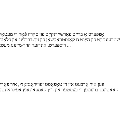
שטרענגקייַט פון הייַנט ס קאַנסטראַקשאַן.פון זיך-דריילינג און פלאַנדז
רוספּערט, אונדזער הויך-מיינונג מעטאַל ייבערפלאַך טעכנאָלאָגיע וואָס פּריווענץ קעראָוזשאַן. רוספּערט, באשטייט פון דרייַ לייַערס: אַ מעטאַלליק צינק שפּעטער, אַ הויך מיינונג ...
ווען איר אַרבעט אין די טאַפאַסט ינווייראַנמאַנץ, איר פאַרל
קאָאַטינגס ברענגען די בעסטער אין דיין קאַמפּאָונאַנץ.אפילו אונטער