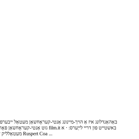
גוט אַנטי-קעראָוזשאַן פאָרשטעלו
מעטאַלליק זינע שיכטע ‧ א הויך-מיינונג אַנטי-קעראָוזשאַן כעמישער קאַנווערזשאַן פילם ‧ א בייקט סעראַמיק ייבערפלאַך קאָוטינג די יינציק שטריך פון Ruspert Coa ...