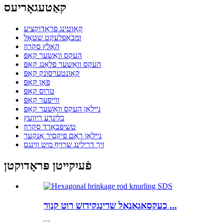
קאַטעגאָריעס
קאָוטינג פּראָדוקציע
ומבאַפלעקט שטאָל
האָלץ סקרוז
העקס וואַשער קאָפּ
העקס וואַשער פלאַנג קאָפּ
קאָונטערסונק קאָפּ
פּאַן קאָפּ
טרוס קאָפּ
ווייפער קאָפּ
ניילאָן העקס וואַשער קאָפּ
בלינדע ריוועץ
טשיפּבאָרד סקרוז
ניילאָן ראַם פיקסיר אַנקער
זיך דרילינג שרויף מיט ווינגס
פֿעיִקייטן פּראָדוקטן
כעקסאַגאַנאַל שרינגקידזש רוט קנור ...