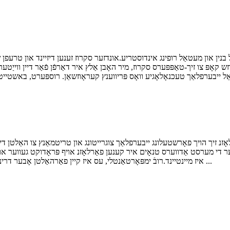
ש קאָפּ צו זיך-טאַפּפּערס סקרוז, מיר האָבן אַלץ איר דאַרפֿן פֿאַר דיין ווייַט
אָזנ זיך הויך פאָרשטעלונג ייבערפלאַך צוגרייטונג און טריטמאַנץ צו האַלטן די 
 די מערסט אַדווערס טנאָים איר קענען פאַרלאָזנ אויף פּראָדוקט געווער און גא
איז מיינטיינד.רובֿ ימפּאָרטאַנטלי, עס איז קיין פאַרהאַלטן אָבער דרינגלעך דיין דאַרף - דיין אָרדערס זענען שטענדיק איבערגעגעבן ...