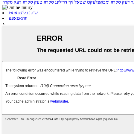
ער דעק סקרוז
ומבאַפלעקט שטאָל זיך דרילינג סקרוז
טעק סקרוז
דעק סקרוז
שיקן בליצפּאָסט
ווהאַצאַפּפּ
x