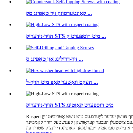
קאָונטערסונק זיך-טאַפּינג סק ...
הויך-נידעריק STS מיט רוספּערט ק ...
זיך-דרילינג און טאַפּינג ס ...
העקס וואַשער קאָפּ מיט הויך-ל ...
הויך-נידעריק STS מיט רוספּערט קאָוטינג
Ruspert באַהאַנדלונג איז אַ הויך-מיינונג אַנטי-קעראָוזשאַן מעטאַל ייבערפלאַך באַהאַנדלונג טעכנאָלאָגיע, פאָרמירונג קאַמביינד פילם דורך כעמיש אָפּרוף צווישן יעדער לייַערס.עס טוט נישט אַטריביוט זייַן
ראָוזשאַן קעגנשטעל דורך קאַמביינד film.it באשטייט פון דריי לייַערס: ‧ א