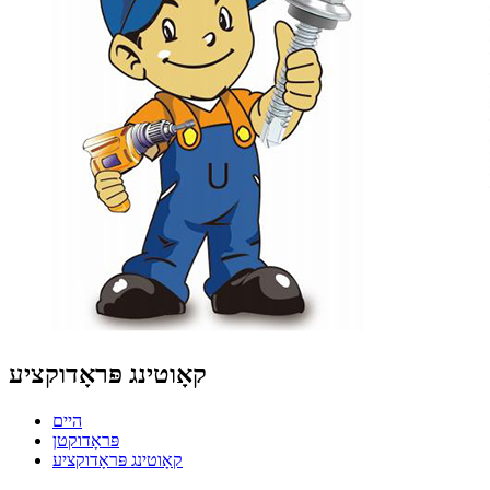
קאָוטינג פּראָדוקציע
היים
פּראָדוקטן
קאָוטינג פּראָדוקציע