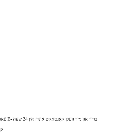
פֿאַר ינקוועריז וועגן אונדזער פּראָדוקטן אָדער פּרייסליסט, ביטע לאָזן אונדז דיין E- בריוו און מיר וועלן קאָנטאַקט אונדז אין 24 שעה.
© קאַפּ