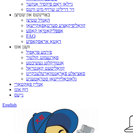
ניילאָן ראַם פיקסיר אַנקער
זיך דרילינג שרויף מיט ווינגס
באַדינונגס און שטיצן
האַנדל שטיצן
קוואַליפיקאַציע סערטאַפאַקיישאַן
אַפּפּליקאַטיאָן קאַסע
FAQ
דאַטאַ אראפקאפיע
וועגן אונז
פירמע פּראָפיל
פאַרנעמונג קולטור
אַנטוויקלונג געשיכטע
קוואַליטעט קאָנטראָל
סאציאלע פֿאַראַנטוואָרטלעכקייט
גלאָובאַליזיישאַן סטראַטעגיע
אָנליין פאַקטאָרי
רוף אונז
נייַעס
English