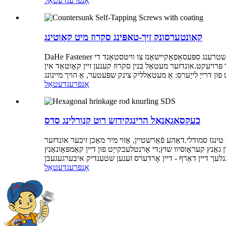
אָנפרעג
דעטאַל
קאָונטערסונק זיך-טאַפּינג סקרוז מיט קאָוטינג
DaHe Fastener אָפפערס אַ ברייט פאַרשיידנקייַט פון סקרוז פֿאַר די מעטאַל בנין און מעטאַל רופינג אינדוסטריע.אונדזער סקרוז זענען דיזיינד און טרעפן שטרענג ספּעסאַפאַקיישאַנז צו וויטסטאַנד די
ער פּרויעקט.אונדזער מעטאַל בנין סקרוז קענען זיין קאָוטאַד אין
אָנפרעג
דעטאַל
כעקסאַגאַנאַל הרינגקידזש רוט קנורלינג סדס
טינגז סמודלי.דאַהע פֿאַרשטיין, אַזוי מיר מאַכן זיכער אונדזער
ַנץ קעראָוסיוו שוץ;די אָרנטלעכקייַט פון דיין קאַמפּאָונאַנץ
אָנפרעג
דעטאַל